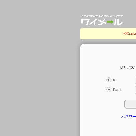
※Coo
IDとパ
ID
Pass
パスワー